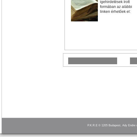
igehirdetések írott
formában az alábbi
linken érhetőek el:
P.K.R.E © 1205 Budapest, Ady Endre 