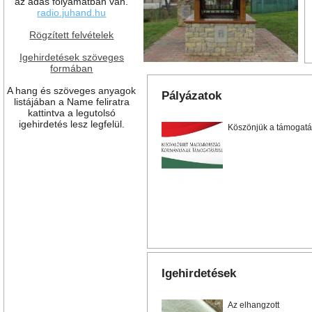
az adás folyamatban van.
radio.juhand.hu
Rögzített felvételek
Igehirdetések szöveges
formában
A hang és szöveges anyagok
Pályázatok
listájában a Name feliratra
kattintva a legutolsó
igehirdetés lesz legfelül.
Köszönjük a támogatá
Igehirdetések
Az elhangzott