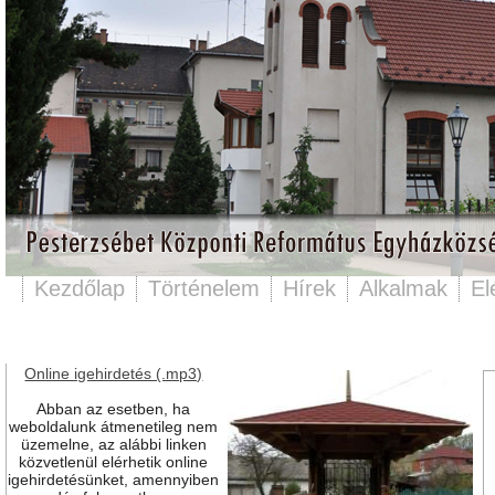
Kezdőlap
Történelem
Hírek
Alkalmak
El
Online igehirdetés (.mp3)
Abban az esetben, ha
weboldalunk átmenetileg nem
üzemelne, az alábbi linken
közvetlenül elérhetik online
igehirdetésünket, amennyiben