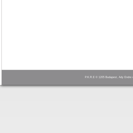
P.K.R.E © 1205 Budapest, Ady Endre 