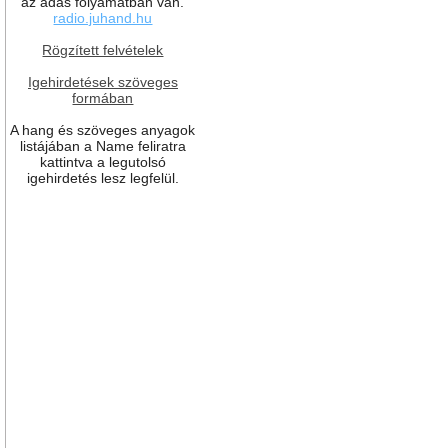
az adás folyamatban van.
radio.juhand.hu
Rögzített felvételek
Igehirdetések szöveges
formában
A hang és szöveges anyagok
listájában a Name feliratra
kattintva a legutolsó
igehirdetés lesz legfelül.