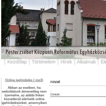
Kezdőlap
Történelem
Hírek
Alkalmak
El
Online igehirdetés (.mp3)
rovat
Abban az esetben, ha
weboldalunk átmenetileg nem
-
Címkék:
üzemelne, az alábbi linken
közvetlenül elérhetik online
igehirdetésünket, amennyiben